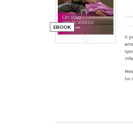
Il 
ama
spo
infa
Mes
lui