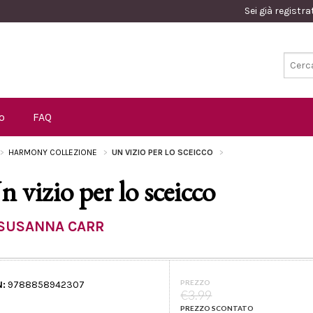
Sei già registr
o
FAQ
HARMONY COLLEZIONE
UN VIZIO PER LO SCEICCO
n vizio per lo sceicco
SUSANNA CARR
PREZZO
N:
9788858942307
€3.99
PREZZO SCONTATO