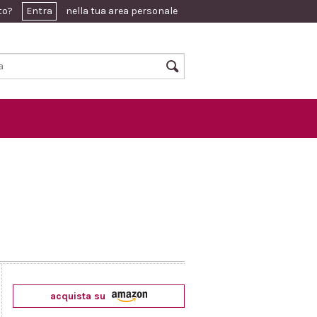
ato?
Entra
nella tua area personale
acquista su