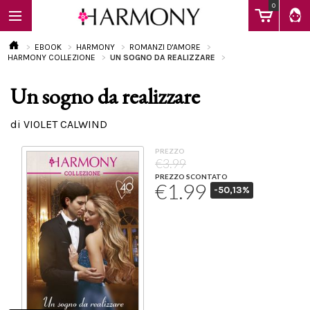
0
EBOOK
HARMONY
ROMANZI D'AMORE
HARMONY COLLEZIONE
UN SOGNO DA REALIZZARE
Un sogno da realizzare
EBOOK
di VIOLET CALWIND
LIBRI
PREZZO
€3.99
PREZZO SCONTATO
€1.99
-50,13%
Calendario
FAQ