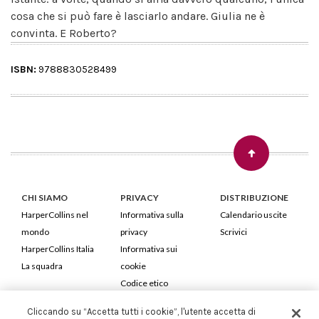
cosa che si può fare è lasciarlo andare. Giulia ne è
convinta. E Roberto?
ISBN:
9788830528499
CHI SIAMO
PRIVACY
DISTRIBUZIONE
HarperCollins nel
Informativa sulla
Calendario uscite
mondo
privacy
Scrivici
HarperCollins Italia
Informativa sui
La squadra
cookie
Codice etico
Cliccando su “Accetta tutti i cookie”, l'utente accetta di
HarperCollins Italia S.p.A. Viale Monte Nero, 84 - 20135 Milano