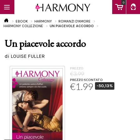
0
EBOOK
HARMONY
ROMANZI D'AMORE
HARMONY COLLEZIONE
UN PIACEVOLE ACCORDO
Un piacevole accordo
EBOOK
di LOUISE FULLER
LIBRI
PREZZO
€3.99
PREZZO SCONTATO
€1.99
-50,13%
Calendario
FAQ