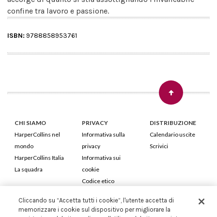
confine tra lavoro e passione.
ISBN:
9788858953761
CHI SIAMO
PRIVACY
DISTRIBUZIONE
HarperCollins nel
Informativa sulla
Calendario uscite
mondo
privacy
Scrivici
HarperCollins Italia
Informativa sui
La squadra
cookie
Codice etico
Cliccando su “Accetta tutti i cookie”, l'utente accetta di
HarperCollins Italia S.p.A. Viale Monte Nero, 84 - 20135 Milano
memorizzare i cookie sul dispositivo per migliorare la
Cod. Fiscale e P.IVA 05946780151 - Capitale Sociale 258.250 €