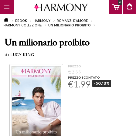
0
EBOOK
HARMONY
ROMANZI D'AMORE
HARMONY COLLEZIONE
UN MILIONARIO PROIBITO
Un milionario proibito
EBOOK
di LUCY KING
LIBRI
PREZZO
€3.99
PREZZO SCONTATO
€1.99
-50,13%
Calendario
FAQ