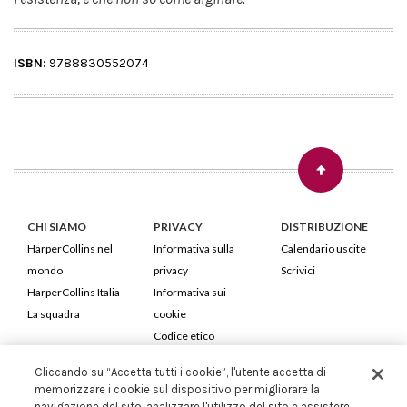
ISBN:
9788830552074
CHI SIAMO
PRIVACY
DISTRIBUZIONE
HarperCollins nel
Informativa sulla
Calendario uscite
mondo
privacy
Scrivici
HarperCollins Italia
Informativa sui
La squadra
cookie
Codice etico
Cliccando su “Accetta tutti i cookie”, l'utente accetta di
HarperCollins Italia S.p.A. Viale Monte Nero, 84 - 20135 Milano
memorizzare i cookie sul dispositivo per migliorare la
Cod. Fiscale e P.IVA 05946780151 - Capitale Sociale 258.250 €
navigazione del sito, analizzare l'utilizzo del sito e assistere