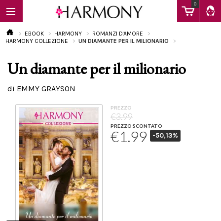
0
EBOOK
HARMONY
ROMANZI D'AMORE
HARMONY COLLEZIONE
UN DIAMANTE PER IL MILIONARIO
Un diamante per il milionario
EBOOK
di EMMY GRAYSON
LIBRI
PREZZO
€3.99
PREZZO SCONTATO
€1.99
-50,13%
Calendario
FAQ