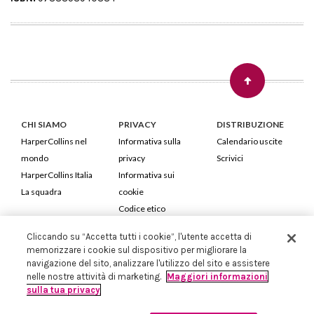
CHI SIAMO
PRIVACY
DISTRIBUZIONE
HarperCollins nel
Informativa sulla
Calendario uscite
mondo
privacy
Scrivici
HarperCollins Italia
Informativa sui
La squadra
cookie
Codice etico
Cliccando su “Accetta tutti i cookie”, l'utente accetta di
HarperCollins Italia S.p.A. Viale Monte Nero, 84 - 20135 Milano
memorizzare i cookie sul dispositivo per migliorare la
Cod. Fiscale e P.IVA 05946780151 - Capitale Sociale 258.250 €
navigazione del sito, analizzare l'utilizzo del sito e assistere
Iscritta in Milano al Registro delle imprese nr.198004 e REA nr.1051898
nelle nostre attività di marketing.
Maggiori informazioni
sulla tua privacy