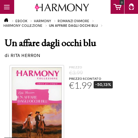
0
EBOOK
HARMONY
ROMANZI D'AMORE
HARMONY COLLEZIONE
UN AFFARE DAGLI OCCHI BLU
Un affare dagli occhi blu
EBOOK
di RITA HERRON
LIBRI
PREZZO
€3.99
PREZZO SCONTATO
€1.99
-50,13%
Calendario
FAQ