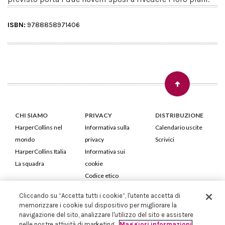
ISBN:
9788858971406
CHI SIAMO
PRIVACY
DISTRIBUZIONE
HarperCollins nel
Informativa sulla
Calendario uscite
mondo
privacy
Scrivici
HarperCollins Italia
Informativa sui
La squadra
cookie
Codice etico
Cliccando su “Accetta tutti i cookie”, l'utente accetta di
HarperCollins Italia S.p.A. Viale Monte Nero, 84 - 20135 Milano
memorizzare i cookie sul dispositivo per migliorare la
Cod. Fiscale e P.IVA 05946780151 - Capitale Sociale 258.250 €
navigazione del sito, analizzare l'utilizzo del sito e assistere
Iscritta in Milano al Registro delle imprese nr.198004 e REA nr.1051898
nelle nostre attività di marketing.
Maggiori informazioni