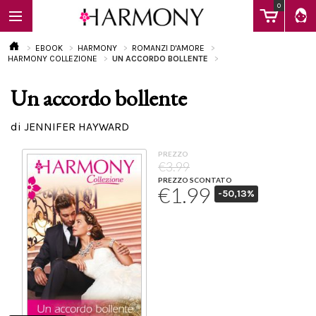
0
EBOOK
HARMONY
ROMANZI D'AMORE
HARMONY COLLEZIONE
UN ACCORDO BOLLENTE
Un accordo bollente
EBOOK
di JENNIFER HAYWARD
LIBRI
PREZZO
€3.99
PREZZO SCONTATO
€1.99
-50,13%
Calendario
FAQ