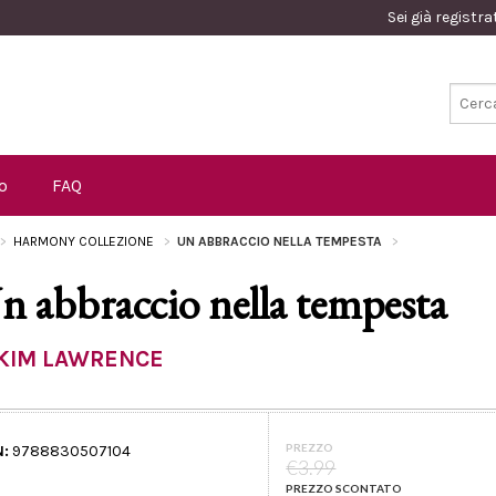
Sei già registr
o
FAQ
HARMONY COLLEZIONE
UN ABBRACCIO NELLA TEMPESTA
n abbraccio nella tempesta
KIM LAWRENCE
PREZZO
N:
9788830507104
€3.99
PREZZO SCONTATO