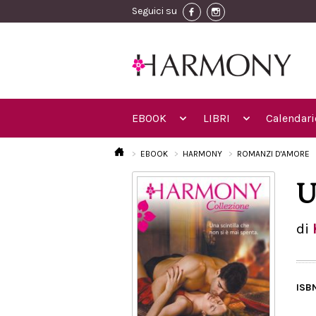
Seguici su
EBOOK
LIBRI
Calendari
EBOOK
HARMONY
ROMANZI D'AMORE
U
di
ISB