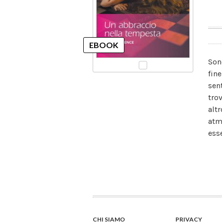
Son
fin
sen
tro
alt
atm
ess
CHI SIAMO
PRIVACY