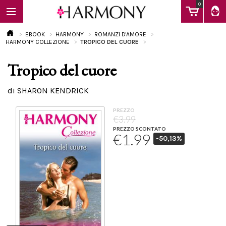
0
EBOOK
HARMONY
ROMANZI D'AMORE
HARMONY COLLEZIONE
TROPICO DEL CUORE
Tropico del cuore
EBOOK
di SHARON KENDRICK
LIBRI
PREZZO
€3.99
PREZZO SCONTATO
€1.99
-50,13%
Calendario
FAQ