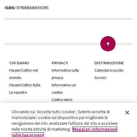
ISBN:
9788858951095
CHI SIAMO
PRIVACY
DISTRIBUZIONE
HarperCollins nel
Informativa sulla
Calendario uscite
mondo
privacy
Scrivici
HarperCollins Italia
Informativa sui
La squadra
cookie
Codice etico
Cliccando su “Accetta tutti i cookie”, l'utente accetta di
HarperCollins Italia S.p.A. Viale Monte Nero, 84 - 20135 Milano
memorizzare i cookie sul dispositivo per migliorare la
Cod. Fiscale e P.IVA 05946780151 - Capitale Sociale 258.250 €
navigazione del sito, analizzare l'utilizzo del sito e assistere
Iscritta in Milano al Registro delle imprese nr.198004 e REA nr.1051898
nelle nostre attività di marketing.
Maggiori informazioni
sulla tua privacy