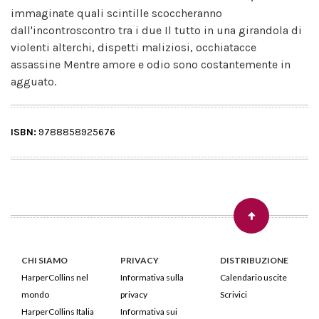
immaginate quali scintille scoccheranno
dall'incontroscontro tra i due Il tutto in una girandola di
violenti alterchi, dispetti maliziosi, occhiatacce
assassine Mentre amore e odio sono costantemente in
agguato.
ISBN:
9788858925676
CHI SIAMO
PRIVACY
DISTRIBUZIONE
HarperCollins nel
Informativa sulla
Calendario uscite
mondo
privacy
Scrivici
HarperCollins Italia
Informativa sui