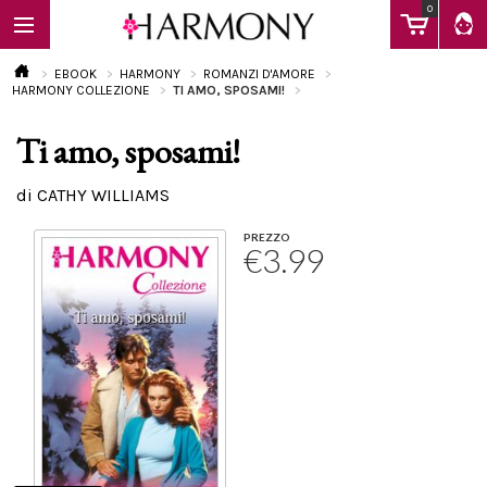
0
EBOOK
HARMONY
ROMANZI D'AMORE
HARMONY COLLEZIONE
TI AMO, SPOSAMI!
Ti amo, sposami!
EBOOK
di CATHY WILLIAMS
LIBRI
PREZZO
€3.99
Calendario
FAQ