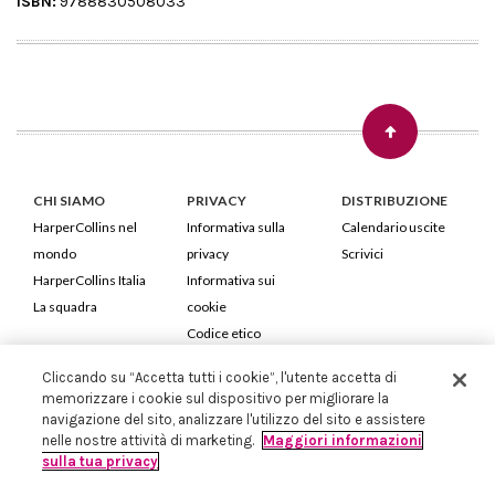
ISBN:
9788830508033
CHI SIAMO
PRIVACY
DISTRIBUZIONE
HarperCollins nel
Informativa sulla
Calendario uscite
mondo
privacy
Scrivici
HarperCollins Italia
Informativa sui
La squadra
cookie
Codice etico
Cliccando su “Accetta tutti i cookie”, l'utente accetta di
HarperCollins Italia S.p.A. Viale Monte Nero, 84 - 20135 Milano
memorizzare i cookie sul dispositivo per migliorare la
Cod. Fiscale e P.IVA 05946780151 - Capitale Sociale 258.250 €
navigazione del sito, analizzare l'utilizzo del sito e assistere
Iscritta in Milano al Registro delle imprese nr.198004 e REA nr.1051898
nelle nostre attività di marketing.
Maggiori informazioni
sulla tua privacy