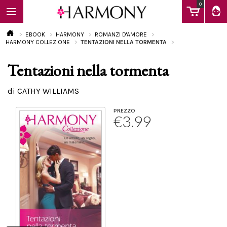
0
EBOOK
HARMONY
ROMANZI D'AMORE
HARMONY COLLEZIONE
TENTAZIONI NELLA TORMENTA
Tentazioni nella tormenta
EBOOK
di CATHY WILLIAMS
LIBRI
PREZZO
€3.99
Calendario
FAQ