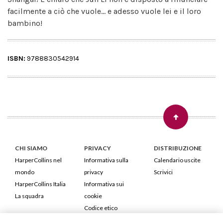
facilmente a ciò che vuole... e adesso vuole lei e il loro
bambino!
ISBN:
9788830542914
CHI SIAMO
PRIVACY
DISTRIBUZIONE
HarperCollins nel
Informativa sulla
Calendario uscite
mondo
privacy
Scrivici
HarperCollins Italia
Informativa sui
La squadra
cookie
Codice etico