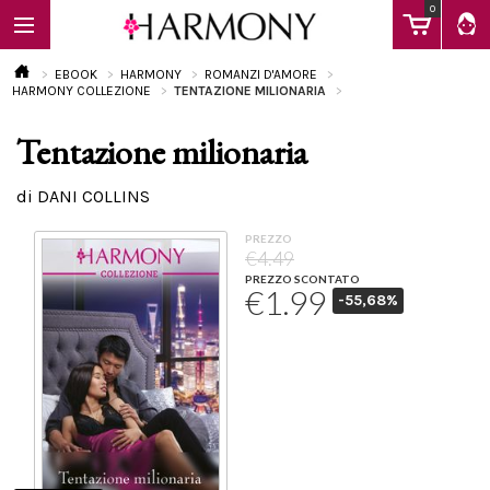
0
EBOOK
HARMONY
ROMANZI D'AMORE
HARMONY COLLEZIONE
TENTAZIONE MILIONARIA
Tentazione milionaria
EBOOK
di DANI COLLINS
LIBRI
PREZZO
€4.49
PREZZO SCONTATO
€1.99
-55,68%
Calendario
FAQ