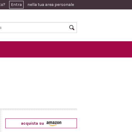
ato?
Entra
nella tua area personale
acquista su