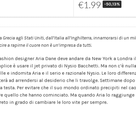
€1.99
-50,13%
a Grecia agli Stati Uniti, dall’Italia all’Inghilterra, innamorarsi di un mi
cire a rapirne il cuore non è un’impresa da tutti.
fashion designer Aria Dane deve andare da New York a Londra il
plice è usare il jet privato di Nysio Bacchetti. Ma non c’è nulla
elle e indomita Aria e il serio e razionale Nysio. Le loro differ
terà ad arrendersi al desiderio che li travolge. Settimane dopo 
la testa. Per evitare che il suo mondo ordinato precipiti nel cao
ire quello che hanno cominciato. Ma quando Aria lo raggiunge 
reto in grado di cambiare le loro vite per sempre.