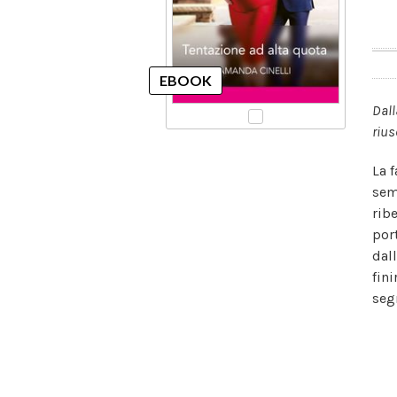
Dall
rius
La 
sem
rib
por
dal
fin
seg