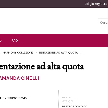
Sei già registr
o
FAQ
HARMONY COLLEZIONE
TENTAZIONE AD ALTA QUOTA
entazione ad alta quota
AMANDA CINELLI
PREZZO
N:
9788830551145
€3.99
PREZZO SCONTATO