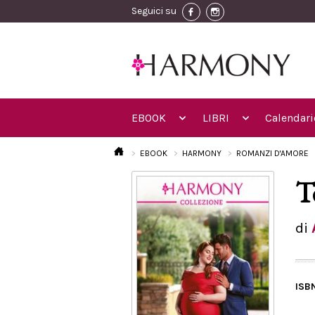
Seguici su
EBOOK
LIBRI
Calendari
EBOOK
HARMONY
ROMANZI D'AMORE
T
di
ISB