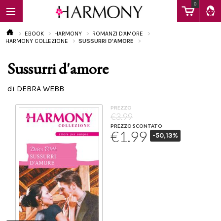
0
EBOOK
HARMONY
ROMANZI D'AMORE
HARMONY COLLEZIONE
SUSSURRI D'AMORE
Sussurri d'amore
EBOOK
di DEBRA WEBB
LIBRI
PREZZO
€3.99
PREZZO SCONTATO
€1.99
-50,13%
Calendario
FAQ