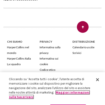
CHI SIAMO
PRIVACY
DISTRIBUZIONE
HarperCollins nel
Informativa sulla
Calendario uscite
mondo
privacy
Scrivici
HarperCollins Italia
Informativa sui
La squadra
cookie
Codice etico
Cliccando su “Accetta tutti i cookie”, l'utente accetta di
HarperCollins Italia S.p.A. Viale Monte Nero, 84 - 20135 Milano
memorizzare i cookie sul dispositivo per migliorare la
Cod. Fiscale e P.IVA 05946780151 - Capitale Sociale 258.250 €
navigazione del sito, analizzare l'utilizzo del sito e assistere
Iscritta in Milano al Registro delle imprese nr.198004 e REA nr.1051898
nelle nostre attività di marketing.
Maggiori informazioni
sulla tua privacy