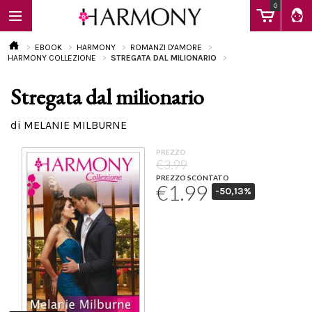
0
EBOOK
HARMONY
ROMANZI D'AMORE
HARMONY COLLEZIONE
STREGATA DAL MILIONARIO
Stregata dal milionario
EBOOK
di MELANIE MILBURNE
LIBRI
PREZZO
€3.99
PREZZO SCONTATO
€1.99
-50,13%
Calendario
FAQ