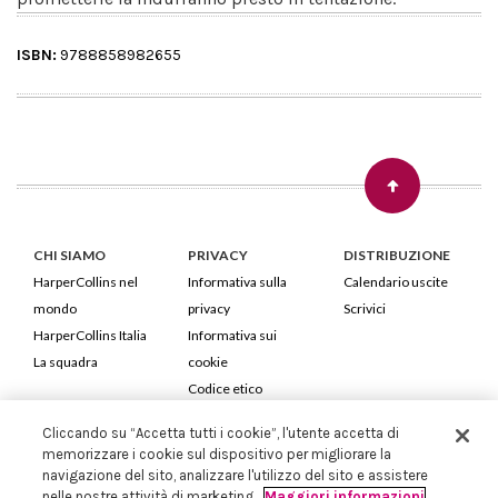
ISBN:
9788858982655
CHI SIAMO
PRIVACY
DISTRIBUZIONE
HarperCollins nel
Informativa sulla
Calendario uscite
mondo
privacy
Scrivici
HarperCollins Italia
Informativa sui
La squadra
cookie
Codice etico
Cliccando su “Accetta tutti i cookie”, l'utente accetta di
HarperCollins Italia S.p.A. Viale Monte Nero, 84 - 20135 Milano
memorizzare i cookie sul dispositivo per migliorare la
Cod. Fiscale e P.IVA 05946780151 - Capitale Sociale 258.250 €
navigazione del sito, analizzare l'utilizzo del sito e assistere
Iscritta in Milano al Registro delle imprese nr.198004 e REA nr.1051898
nelle nostre attività di marketing.
Maggiori informazioni