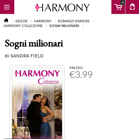
0
EBOOK
HARMONY
ROMANZI D'AMORE
HARMONY COLLEZIONE
SOGNI MILIONARI
Sogni milionari
EBOOK
di SANDRA FIELD
LIBRI
PREZZO
€3.99
Calendario
FAQ