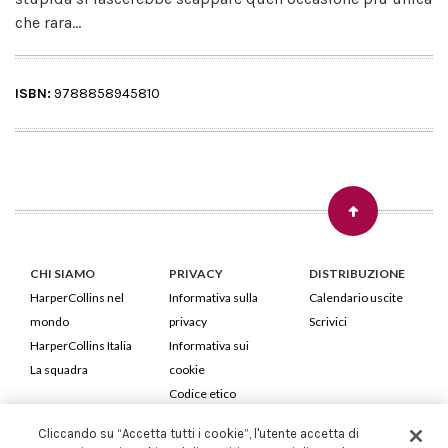
che rara...
ISBN:
9788858945810
CHI SIAMO
PRIVACY
DISTRIBUZIONE
HarperCollins nel
Informativa sulla
Calendario uscite
mondo
privacy
Scrivici
HarperCollins Italia
Informativa sui
La squadra
cookie
Codice etico
Cliccando su “Accetta tutti i cookie”, l'utente accetta di
HarperCollins Italia S.p.A. Viale Monte Nero, 84 - 20135 Milano