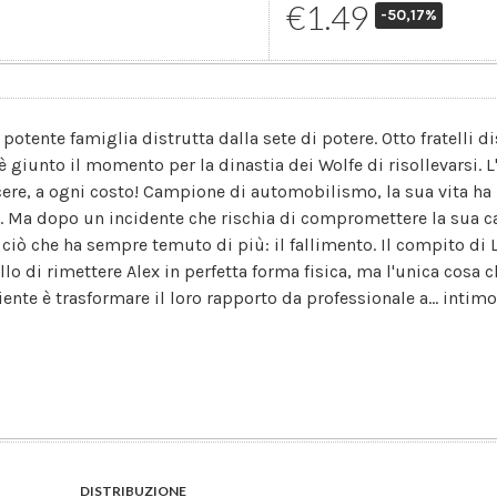
€1.49
-50,17%
 potente famiglia distrutta dalla sete di potere. Otto fratelli 
è giunto il momento per la dinastia dei Wolfe di risollevarsi. L
cere, a ogni costo! Campione di automobilismo, la sua vita ha
. Ma dopo un incidente che rischia di compromettere la sua car
 ciò che ha sempre temuto di più: il fallimento. Il compito di 
llo di rimettere Alex in perfetta forma fisica, ma l'unica cosa 
iente è trasformare il loro rapporto da professionale a... intim
DISTRIBUZIONE