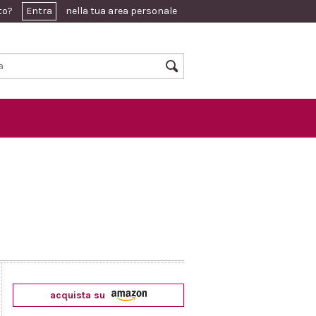
ato?
Entra
nella tua area personale
acquista su