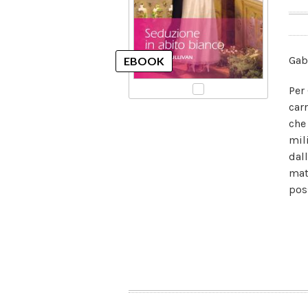
Gab
Per
car
che
mil
dal
mat
pos