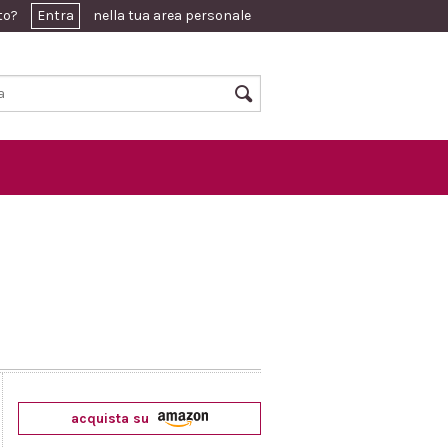
ato?
Entra
nella tua area personale
acquista su