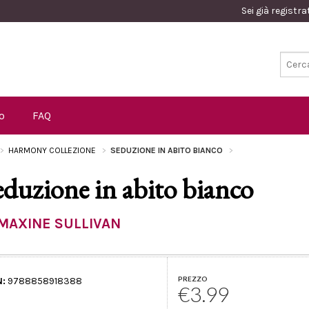
Sei già registr
o
FAQ
HARMONY COLLEZIONE
SEDUZIONE IN ABITO BIANCO
eduzione in abito bianco
MAXINE SULLIVAN
PREZZO
N:
9788858918388
€3.99