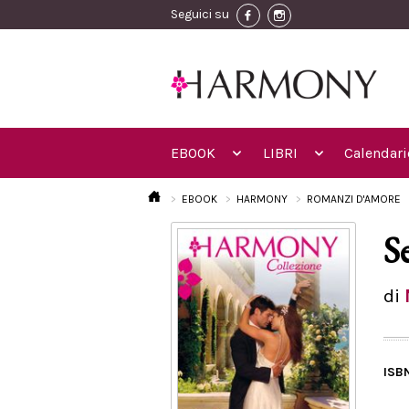
Seguici su
EBOOK
LIBRI
Calendari
EBOOK
HARMONY
ROMANZI D'AMORE
S
di
ISB