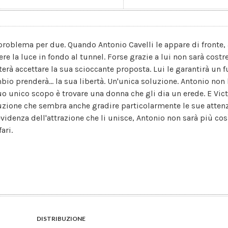
problema per due. Quando Antonio Cavelli le appare di fronte, 
re la luce in fondo al tunnel. Forse grazie a lui non sarà costre
terà accettare la sua scioccante proposta. Lui le garantirà un 
bio prenderà... la sua libertà. Un'unica soluzione. Antonio non
suo unico scopo è trovare una donna che gli dia un erede. E Vict
uzione che sembra anche gradire particolarmente le sue attenzi
'evidenza dell'attrazione che li unisce, Antonio non sarà più co
fari.
DISTRIBUZIONE