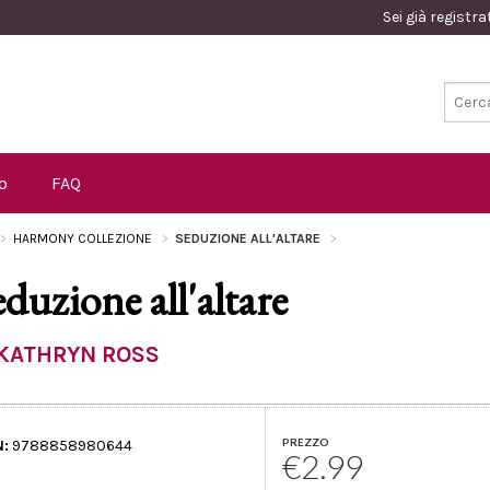
Sei già registr
o
FAQ
HARMONY COLLEZIONE
SEDUZIONE ALL'ALTARE
eduzione all'altare
KATHRYN ROSS
PREZZO
N:
9788858980644
€2.99