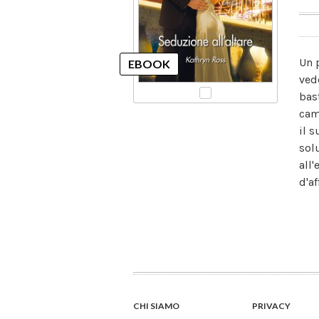
Un 
vede
bas
cam
il 
sol
all
d'af
CHI SIAMO
PRIVACY