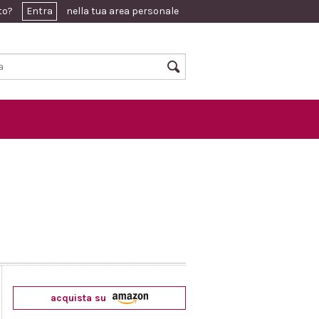
ato?
Entra
nella tua area personale
acquista su