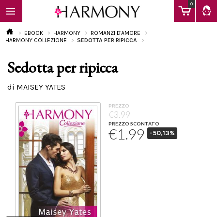
0
EBOOK
HARMONY
ROMANZI D'AMORE
HARMONY COLLEZIONE
SEDOTTA PER RIPICCA
Sedotta per ripicca
EBOOK
di MAISEY YATES
LIBRI
PREZZO
€3.99
PREZZO SCONTATO
€1.99
-50,13%
Calendario
FAQ