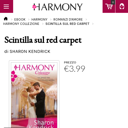
0
EBOOK
HARMONY
ROMANZI D'AMORE
HARMONY COLLEZIONE
SCINTILLA SUL RED CARPET
Scintilla sul red carpet
EBOOK
di SHARON KENDRICK
LIBRI
PREZZO
€3.99
Calendario
FAQ