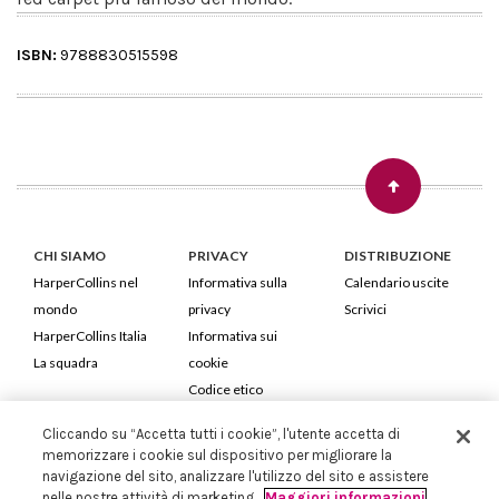
ISBN:
9788830515598
CHI SIAMO
PRIVACY
DISTRIBUZIONE
HarperCollins nel
Informativa sulla
Calendario uscite
mondo
privacy
Scrivici
HarperCollins Italia
Informativa sui
La squadra
cookie
Codice etico
Cliccando su “Accetta tutti i cookie”, l'utente accetta di
HarperCollins Italia S.p.A. Viale Monte Nero, 84 - 20135 Milano
memorizzare i cookie sul dispositivo per migliorare la
Cod. Fiscale e P.IVA 05946780151 - Capitale Sociale 258.250 €
navigazione del sito, analizzare l'utilizzo del sito e assistere
Iscritta in Milano al Registro delle imprese nr.198004 e REA nr.1051898
nelle nostre attività di marketing.
Maggiori informazioni