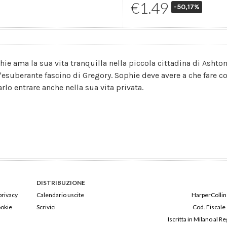
€1.49
-50,17%
hie ama la sua vita tranquilla nella piccola cittadina di Ashton
l'esuberante fascino di Gregory. Sophie deve avere a che fare co
arlo entrare anche nella sua vita privata.
DISTRIBUZIONE
privacy
Calendario uscite
HarperCollins
ookie
Scrivici
Cod. Fiscale
Iscritta in Milano al