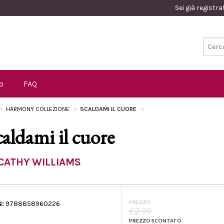
Sei già registr
o
FAQ
HARMONY COLLEZIONE
SCALDAMI IL CUORE
caldami il cuore
CATHY WILLIAMS
PREZZO
N:
9788858960226
€2.99
PREZZO SCONTATO