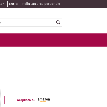
ato?
Entra
nella tua area personale
acquista su