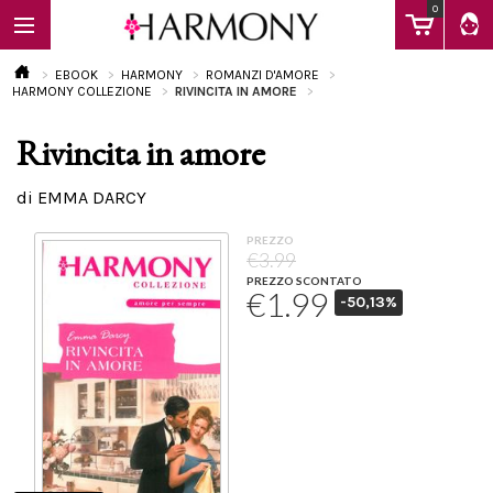
0
EBOOK
HARMONY
ROMANZI D'AMORE
HARMONY COLLEZIONE
RIVINCITA IN AMORE
Rivincita in amore
EBOOK
di EMMA DARCY
LIBRI
PREZZO
€3.99
PREZZO SCONTATO
€1.99
-50,13%
Calendario
FAQ