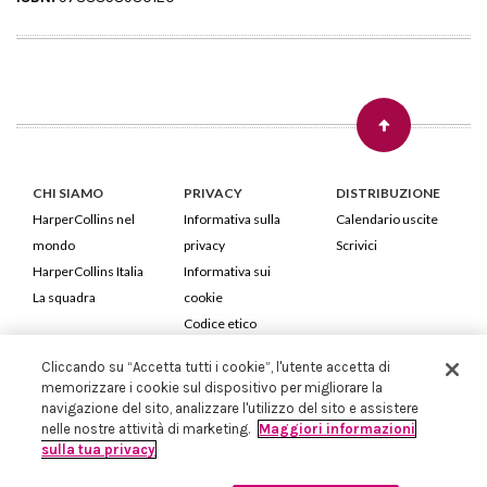
CHI SIAMO
PRIVACY
DISTRIBUZIONE
HarperCollins nel
Informativa sulla
Calendario uscite
mondo
privacy
Scrivici
HarperCollins Italia
Informativa sui
La squadra
cookie
Codice etico
Cliccando su “Accetta tutti i cookie”, l'utente accetta di
HarperCollins Italia S.p.A. Viale Monte Nero, 84 - 20135 Milano
memorizzare i cookie sul dispositivo per migliorare la
Cod. Fiscale e P.IVA 05946780151 - Capitale Sociale 258.250 €
navigazione del sito, analizzare l'utilizzo del sito e assistere
Iscritta in Milano al Registro delle imprese nr.198004 e REA nr.1051898
nelle nostre attività di marketing.
Maggiori informazioni
sulla tua privacy