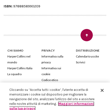
ISBN:
9788858990209
CHI SIAMO
PRIVACY
DISTRIBUZIONE
HarperCollins nel
Informativa sulla
Calendario uscite
mondo
privacy
Scrivici
HarperCollins Italia
Informativa sui
La squadra
cookie
Codice etico
Cliccando su “Accetta tutti i cookie”, l'utente accetta di
HarperCollins Italia S.p.A. Viale Monte Nero, 84 - 20135 Milano
memorizzare i cookie sul dispositivo per migliorare la
Cod. Fiscale e P.IVA 05946780151 - Capitale Sociale 258.250 €
navigazione del sito, analizzare l'utilizzo del sito e assistere
Iscritta in Milano al Registro delle imprese nr.198004 e REA nr.1051898
nelle nostre attività di marketing.
Maggiori informazioni
sulla tua privacy