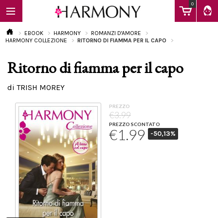
0
EBOOK
HARMONY
ROMANZI D'AMORE
HARMONY COLLEZIONE
RITORNO DI FIAMMA PER IL CAPO
Ritorno di fiamma per il capo
EBOOK
di TRISH MOREY
LIBRI
PREZZO
€3.99
PREZZO SCONTATO
€1.99
-50,13%
Calendario
FAQ