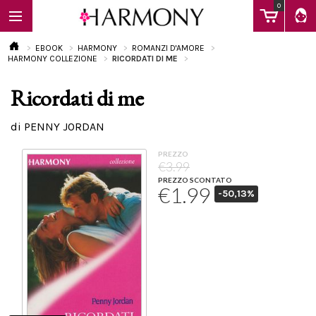
0
EBOOK
HARMONY
ROMANZI D'AMORE
HARMONY COLLEZIONE
RICORDATI DI ME
Ricordati di me
EBOOK
di PENNY JORDAN
LIBRI
PREZZO
€3.99
PREZZO SCONTATO
€1.99
-50,13%
Calendario
FAQ