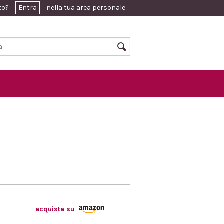
ato?
Entra
nella tua area personale
acquista su