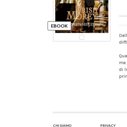
Dall
diff
Qua
ma 
di 
pri
CHI SIAMO
PRIVACY