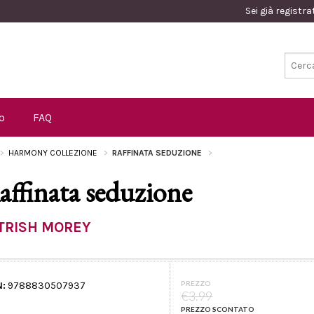
Sei già registr
o
FAQ
HARMONY COLLEZIONE
RAFFINATA SEDUZIONE
affinata seduzione
TRISH MOREY
PREZZO
N:
9788830507937
€3.99
PREZZO SCONTATO