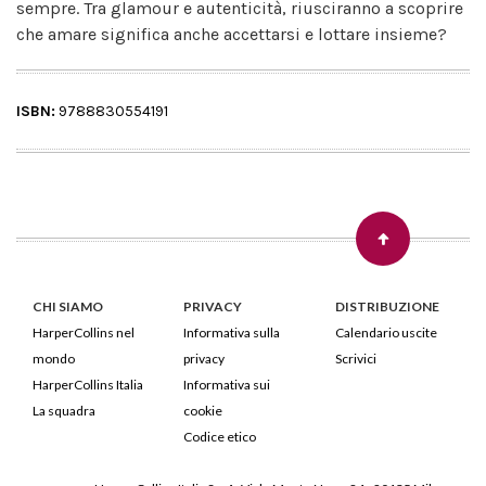
sempre. Tra glamour e autenticità, riusciranno a scoprire
che amare significa anche accettarsi e lottare insieme?
ISBN:
9788830554191
CHI SIAMO
PRIVACY
DISTRIBUZIONE
HarperCollins nel
Informativa sulla
Calendario uscite
mondo
privacy
Scrivici
HarperCollins Italia
Informativa sui
La squadra
cookie
Codice etico