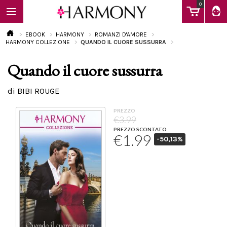
0
EBOOK
HARMONY
ROMANZI D'AMORE
HARMONY COLLEZIONE
QUANDO IL CUORE SUSSURRA
Quando il cuore sussurra
EBOOK
di BIBI ROUGE
LIBRI
PREZZO
€3.99
PREZZO SCONTATO
€1.99
-50,13%
Calendario
FAQ