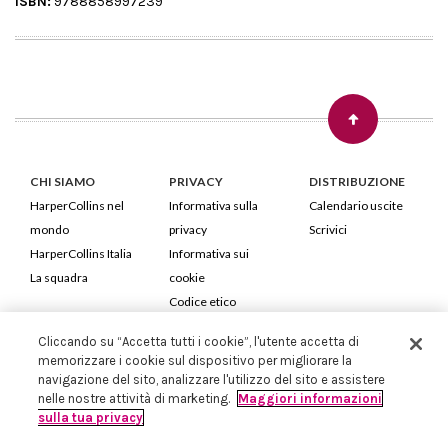
ISBN:
9788858997239
CHI SIAMO
PRIVACY
DISTRIBUZIONE
HarperCollins nel
Informativa sulla
Calendario uscite
mondo
privacy
Scrivici
HarperCollins Italia
Informativa sui
La squadra
cookie
Codice etico
Cliccando su “Accetta tutti i cookie”, l'utente accetta di
HarperCollins Italia S.p.A. Viale Monte Nero, 84 - 20135 Milano
memorizzare i cookie sul dispositivo per migliorare la
Cod. Fiscale e P.IVA 05946780151 - Capitale Sociale 258.250 €
navigazione del sito, analizzare l'utilizzo del sito e assistere
Iscritta in Milano al Registro delle imprese nr.198004 e REA nr.1051898
nelle nostre attività di marketing.
Maggiori informazioni
sulla tua privacy