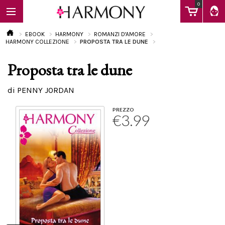
0
EBOOK
HARMONY
ROMANZI D'AMORE
HARMONY COLLEZIONE
PROPOSTA TRA LE DUNE
Proposta tra le dune
EBOOK
di PENNY JORDAN
LIBRI
PREZZO
€3.99
Calendario
FAQ