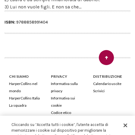
3) Lui non vuole figli. E non sa che...
ISBN:
9788858991404
CHI SIAMO
PRIVACY
DISTRIBUZIONE
HarperCollins nel
Informativa sulla
Calendario uscite
mondo
privacy
Scrivici
HarperCollins Italia
Informativa sui
La squadra
cookie
Codice etico
Cliccando su “Accetta tutti i cookie”, l'utente accetta di
HarperCollins Italia S.p.A. Viale Monte Nero, 84 - 20135 Milano
memorizzare i cookie sul dispositivo per migliorare la
Cod. Fiscale e P.IVA 05946780151 - Capitale Sociale 258.250 €