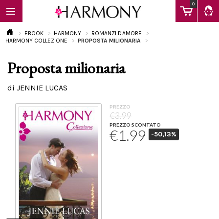
0
EBOOK
HARMONY
ROMANZI D'AMORE
HARMONY COLLEZIONE
PROPOSTA MILIONARIA
Proposta milionaria
EBOOK
di JENNIE LUCAS
LIBRI
PREZZO
€3.99
PREZZO SCONTATO
€1.99
-50,13%
Calendario
FAQ