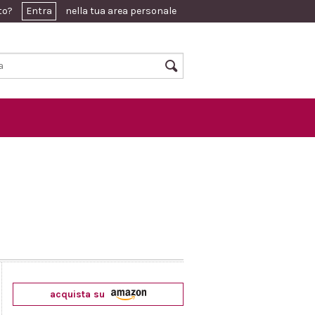
ato?
Entra
nella tua area personale
acquista su