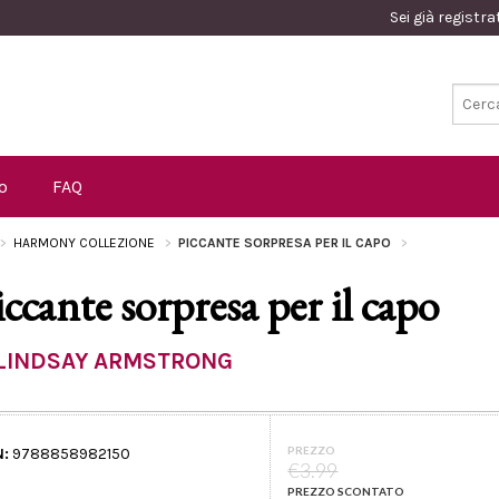
Sei già registr
o
FAQ
HARMONY COLLEZIONE
PICCANTE SORPRESA PER IL CAPO
iccante sorpresa per il capo
LINDSAY ARMSTRONG
PREZZO
N:
9788858982150
€3.99
PREZZO SCONTATO