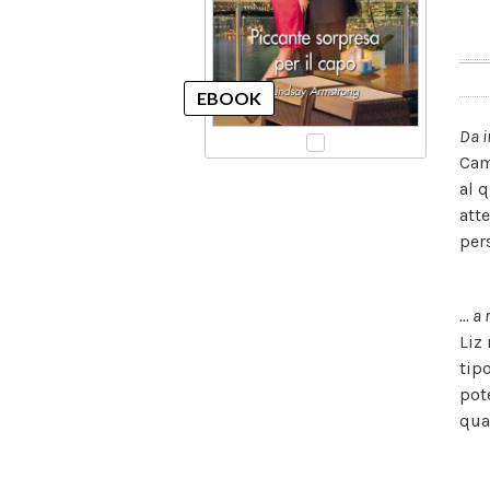
Da i
Cam
al 
att
per
... a
Liz
tip
pot
qua