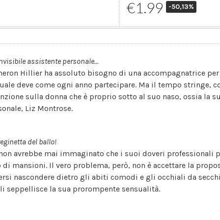
€1.99
-50,13%
nvisibile assistente personale...
eron Hillier ha assoluto bisogno di una accompagnatrice per i
quale deve come ogni anno partecipare. Ma il tempo stringe, cos
enzione sulla donna che è proprio sotto al suo naso, ossia la s
sonale, Liz Montrose.
 reginetta del ballo!
 non avrebbe mai immaginato che i suoi doveri professionali
o di mansioni. Il vero problema, però, non è accettare la prop
ersi nascondere dietro gli abiti comodi e gli occhiali da secch
li seppellisce la sua prorompente sensualità.