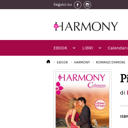
Seguici su
EBOOK
LIBRI
Calendari
EBOOK
HARMONY
ROMANZI D'AMORE
P
di
ISB