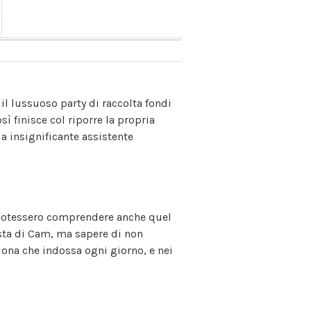
l lussuoso party di raccolta fondi
ì finisce col riporre la propria
ua insignificante assistente
 potessero comprendere anche quel
osta di Cam, ma sapere di non
iona che indossa ogni giorno, e nei