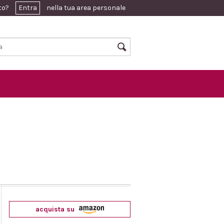
ato?
Entra
nella tua area personale
acquista su