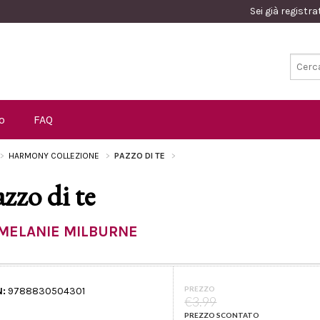
Sei già registr
o
FAQ
HARMONY COLLEZIONE
PAZZO DI TE
azzo di te
MELANIE MILBURNE
PREZZO
N:
9788830504301
€3.99
PREZZO SCONTATO