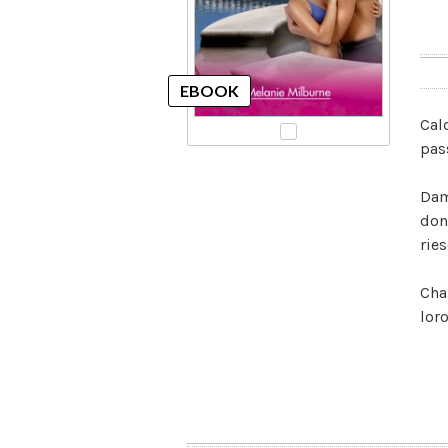
Cal
pas
Dam
don
rie
Cha
loro