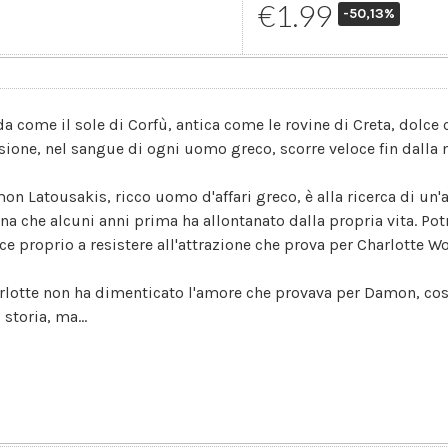
€1.99
-50,13%
da come il sole di Corfù, antica come le rovine di Creta, dolce c
sione, nel sangue di ogni uomo greco, scorre veloce fin dalla n
on Latousakis, ricco uomo d'affari greco, è alla ricerca di un'a
na che alcuni anni prima ha allontanato dalla propria vita. Pot
sce proprio a resistere all'attrazione che prova per Charlotte W
rlotte non ha dimenticato l'amore che provava per Damon, così 
 storia, ma...