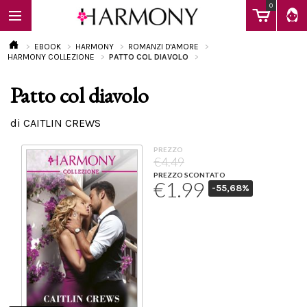
0
EBOOK
HARMONY
ROMANZI D'AMORE
HARMONY COLLEZIONE
PATTO COL DIAVOLO
Patto col diavolo
EBOOK
di CAITLIN CREWS
LIBRI
PREZZO
€4.49
PREZZO SCONTATO
€1.99
-55,68%
Calendario
FAQ