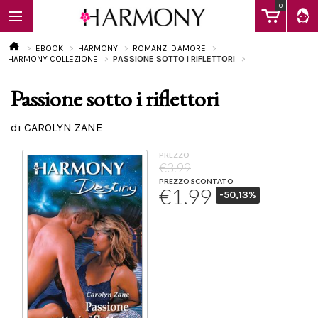
0
EBOOK
HARMONY
ROMANZI D'AMORE
HARMONY COLLEZIONE
PASSIONE SOTTO I RIFLETTORI
Passione sotto i riflettori
EBOOK
di CAROLYN ZANE
LIBRI
PREZZO
€3.99
PREZZO SCONTATO
€1.99
-50,13%
Calendario
FAQ