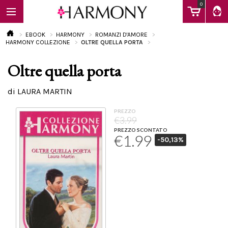
0
EBOOK
HARMONY
ROMANZI D'AMORE
HARMONY COLLEZIONE
OLTRE QUELLA PORTA
Oltre quella porta
EBOOK
di LAURA MARTIN
LIBRI
PREZZO
€3.99
PREZZO SCONTATO
€1.99
-50,13%
Calendario
FAQ