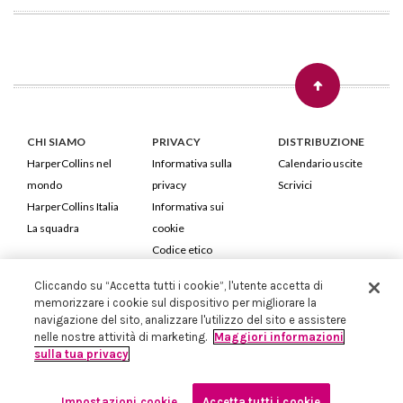
CHI SIAMO
PRIVACY
DISTRIBUZIONE
HarperCollins nel
Informativa sulla
Calendario uscite
mondo
privacy
Scrivici
HarperCollins Italia
Informativa sui
La squadra
cookie
Codice etico
Cliccando su “Accetta tutti i cookie”, l'utente accetta di
HarperCollins Italia S.p.A. Viale Monte Nero, 84 - 20135 Milano
memorizzare i cookie sul dispositivo per migliorare la
Cod. Fiscale e P.IVA 05946780151 - Capitale Sociale 258.250 €
navigazione del sito, analizzare l'utilizzo del sito e assistere
Iscritta in Milano al Registro delle imprese nr.198004 e REA nr.1051898
nelle nostre attività di marketing.
Maggiori informazioni
sulla tua privacy
Impostazioni cookie
Accetta tutti i cookie