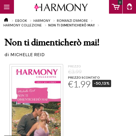
0
EBOOK
HARMONY
ROMANZI D'AMORE
HARMONY COLLEZIONE
NON TI DIMENTICHERÒ MAI!
Non ti dimenticherò mai!
EBOOK
di MICHELLE REID
LIBRI
PREZZO
€3.99
PREZZO SCONTATO
€1.99
-50,13%
Calendario
FAQ