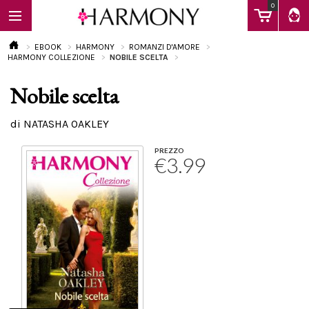
0
EBOOK
HARMONY
ROMANZI D'AMORE
HARMONY COLLEZIONE
NOBILE SCELTA
Nobile scelta
EBOOK
di NATASHA OAKLEY
LIBRI
PREZZO
€3.99
Calendario
FAQ