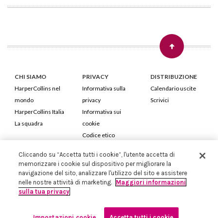
CHI SIAMO
PRIVACY
DISTRIBUZIONE
HarperCollins nel
Informativa sulla
Calendario uscite
mondo
privacy
Scrivici
HarperCollins Italia
Informativa sui
La squadra
cookie
Codice etico
Cliccando su “Accetta tutti i cookie”, l'utente accetta di
HarperCollins Italia S.p.A. Viale Monte Nero, 84 - 20135 Milano
memorizzare i cookie sul dispositivo per migliorare la
Cod. Fiscale e P.IVA 05946780151 - Capitale Sociale 258.250 €
navigazione del sito, analizzare l'utilizzo del sito e assistere
Iscritta in Milano al Registro delle imprese nr.198004 e REA nr.1051898
nelle nostre attività di marketing.
Maggiori informazioni
sulla tua privacy
Impostazioni cookie
Accetta tutti i cookie