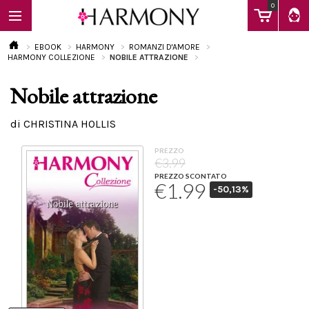
0
EBOOK
HARMONY
ROMANZI D'AMORE
HARMONY COLLEZIONE
NOBILE ATTRAZIONE
Nobile attrazione
EBOOK
di CHRISTINA HOLLIS
LIBRI
PREZZO
€3.99
PREZZO SCONTATO
€1.99
-50,13%
Calendario
FAQ