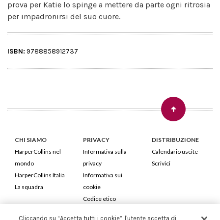
prova per Katie lo spinge a mettere da parte ogni ritrosia
per impadronirsi del suo cuore.
ISBN:
9788858912737
CHI SIAMO
PRIVACY
DISTRIBUZIONE
HarperCollins nel
Informativa sulla
Calendario uscite
mondo
privacy
Scrivici
HarperCollins Italia
Informativa sui
La squadra
cookie
Codice etico
Cliccando su “Accetta tutti i cookie”, l'utente accetta di