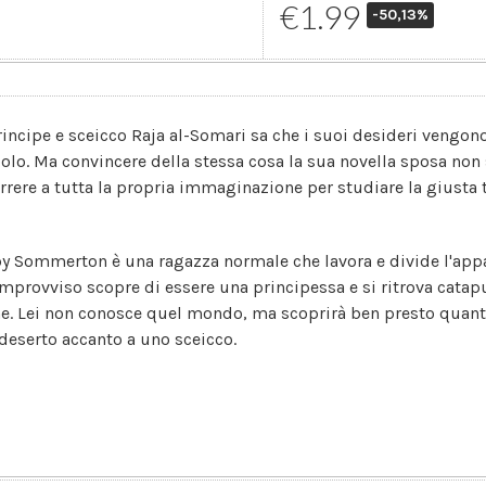
€1.99
-50,13%
principe e sceicco Raja al-Somari sa che i suoi desideri vengono
olo. Ma convincere della stessa cosa la sua novella sposa non 
orrere a tutta la propria immaginazione per studiare la giusta 
y Sommerton è una ragazza normale che lavora e divide l'ap
'improvviso scopre di essere una principessa e si ritrova catap
e. Lei non conosce quel mondo, ma scoprirà ben presto quanto
 deserto accanto a uno sceicco.