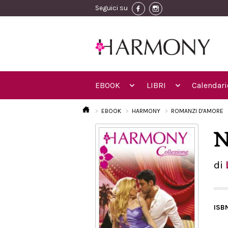
Seguici su
EBOOK
LIBRI
Calendari
EBOOK
HARMONY
ROMANZI D'AMORE
N
di
ISB