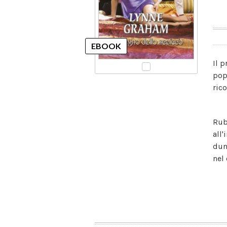
Il 
pop
ric
Rub
all
dun
nel