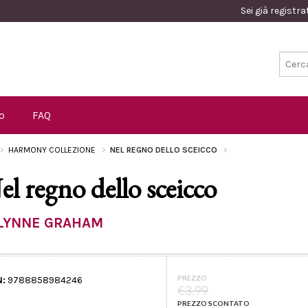
Sei già registr
o
FAQ
HARMONY COLLEZIONE
NEL REGNO DELLO SCEICCO
el regno dello sceicco
LYNNE GRAHAM
PREZZO
N:
9788858984246
€3.99
PREZZO SCONTATO