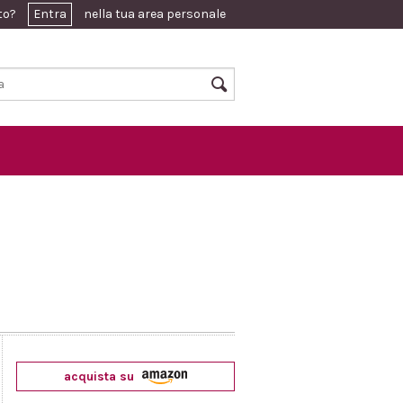
ato?
Entra
nella tua area personale
acquista su