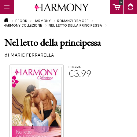
0
EBOOK
HARMONY
ROMANZI D'AMORE
HARMONY COLLEZIONE
NEL LETTO DELLA PRINCIPESSA
Nel letto della principessa
EBOOK
di MARIE FERRARELLA
LIBRI
PREZZO
€3.99
Calendario
FAQ