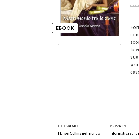
For
con
sco
la 
sua 
pri
cas
CHI SIAMO
PRIVACY
HarperCollins nel mondo
Informativa sulla 