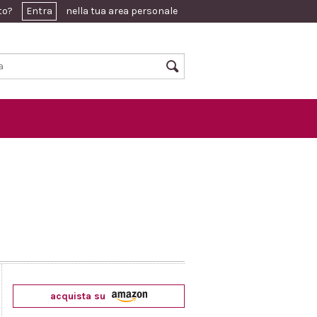
ato?
Entra
nella tua area personale
acquista su