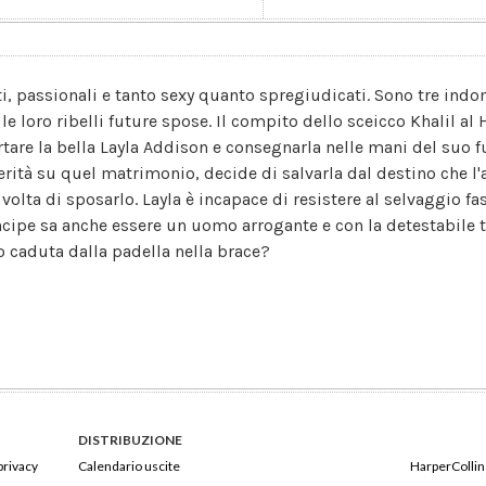
ti, passionali e tanto sexy quanto spregiudicati. Sono tre indom
 le loro ribelli future spose. Il compito dello sceicco Khalil 
rtare la bella Layla Addison e consegnarla nelle mani del suo 
verità su quel matrimonio, decide di salvarla dal destino che l'a
volta di sposarlo. Layla è incapace di resistere al selvaggio fas
ncipe sa anche essere un uomo arrogante e con la detestabile
o caduta dalla padella nella brace?
DISTRIBUZIONE
privacy
Calendario uscite
HarperCollins