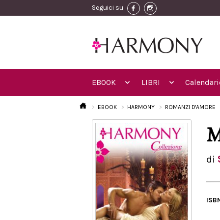
Seguici su
EBOOK
LIBRI
Calendari
EBOOK
HARMONY
ROMANZI D'AMORE
M
di
ISB