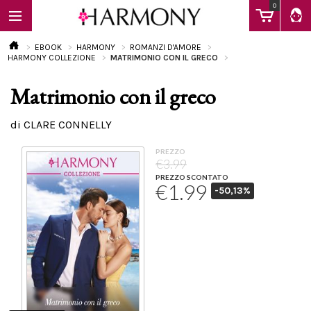
0
EBOOK
HARMONY
ROMANZI D'AMORE
HARMONY COLLEZIONE
MATRIMONIO CON IL GRECO
Matrimonio con il greco
EBOOK
di CLARE CONNELLY
LIBRI
PREZZO
€3.99
PREZZO SCONTATO
€1.99
-50,13%
Calendario
FAQ