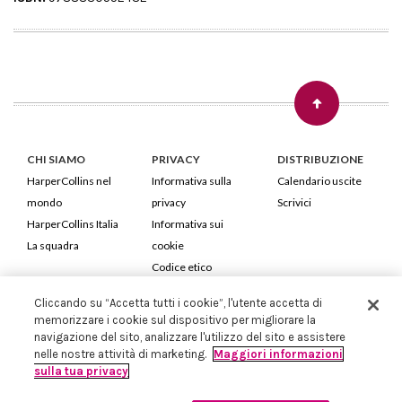
CHI SIAMO
PRIVACY
DISTRIBUZIONE
HarperCollins nel
Informativa sulla
Calendario uscite
mondo
privacy
Scrivici
HarperCollins Italia
Informativa sui
La squadra
cookie
Codice etico
Cliccando su “Accetta tutti i cookie”, l'utente accetta di
HarperCollins Italia S.p.A. Viale Monte Nero, 84 - 20135 Milano
memorizzare i cookie sul dispositivo per migliorare la
Cod. Fiscale e P.IVA 05946780151 - Capitale Sociale 258.250 €
navigazione del sito, analizzare l'utilizzo del sito e assistere
Iscritta in Milano al Registro delle imprese nr.198004 e REA nr.1051898
nelle nostre attività di marketing.
Maggiori informazioni
sulla tua privacy