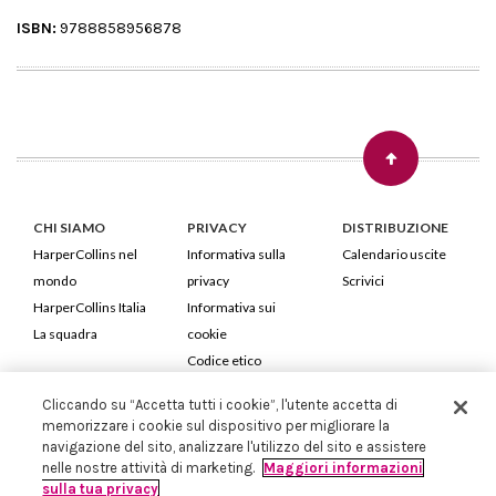
ISBN:
9788858956878
CHI SIAMO
PRIVACY
DISTRIBUZIONE
HarperCollins nel
Informativa sulla
Calendario uscite
mondo
privacy
Scrivici
HarperCollins Italia
Informativa sui
La squadra
cookie
Codice etico
Cliccando su “Accetta tutti i cookie”, l'utente accetta di
HarperCollins Italia S.p.A. Viale Monte Nero, 84 - 20135 Milano
memorizzare i cookie sul dispositivo per migliorare la
Cod. Fiscale e P.IVA 05946780151 - Capitale Sociale 258.250 €
navigazione del sito, analizzare l'utilizzo del sito e assistere
Iscritta in Milano al Registro delle imprese nr.198004 e REA nr.1051898
nelle nostre attività di marketing.
Maggiori informazioni
sulla tua privacy