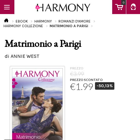
0
EBOOK
HARMONY
ROMANZI D'AMORE
HARMONY COLLEZIONE
MATRIMONIO A PARIGI
Matrimonio a Parigi
EBOOK
di ANNIE WEST
LIBRI
PREZZO
€3.99
PREZZO SCONTATO
€1.99
-50,13%
Calendario
FAQ