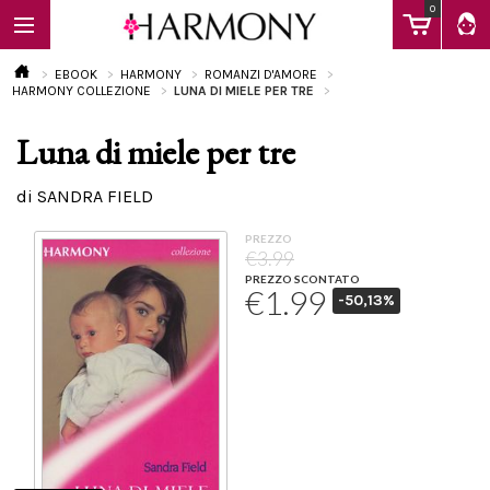
0
EBOOK
HARMONY
ROMANZI D'AMORE
HARMONY COLLEZIONE
LUNA DI MIELE PER TRE
Luna di miele per tre
EBOOK
di SANDRA FIELD
LIBRI
PREZZO
€3.99
PREZZO SCONTATO
€1.99
-50,13%
Calendario
FAQ