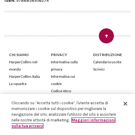
ISBN:
9788858956274
CHI SIAMO
PRIVACY
DISTRIBUZIONE
HarperCollins nel
Informativa sulla
Calendario uscite
mondo
privacy
Scrivici
HarperCollins Italia
Informativa sui
La squadra
cookie
Codice etico
Cliccando su “Accetta tutti i cookie”, l'utente accetta di
HarperCollins Italia S.p.A. Viale Monte Nero, 84 - 20135 Milano
memorizzare i cookie sul dispositivo per migliorare la
Cod. Fiscale e P.IVA 05946780151 - Capitale Sociale 258.250 €
navigazione del sito, analizzare l'utilizzo del sito e assistere
Iscritta in Milano al Registro delle imprese nr.198004 e REA nr.1051898
nelle nostre attività di marketing.
Maggiori informazioni
sulla tua privacy