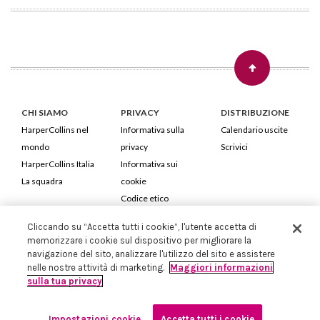
CHI SIAMO
PRIVACY
DISTRIBUZIONE
HarperCollins nel
Informativa sulla
Calendario uscite
mondo
privacy
Scrivici
HarperCollins Italia
Informativa sui
La squadra
cookie
Codice etico
Cliccando su “Accetta tutti i cookie”, l'utente accetta di
HarperCollins Italia S.p.A. Viale Monte Nero, 84 - 20135 Milano
memorizzare i cookie sul dispositivo per migliorare la
Cod. Fiscale e P.IVA 05946780151 - Capitale Sociale 258.250 €
navigazione del sito, analizzare l'utilizzo del sito e assistere
Iscritta in Milano al Registro delle imprese nr.198004 e REA nr.1051898
nelle nostre attività di marketing.
Maggiori informazioni
sulla tua privacy
Impostazioni cookie
Accetta tutti i cookie