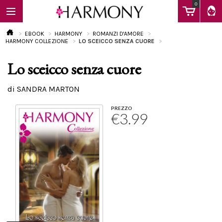
0
EBOOK
HARMONY
ROMANZI D'AMORE
HARMONY COLLEZIONE
LO SCEICCO SENZA CUORE
Lo sceicco senza cuore
EBOOK
di SANDRA MARTON
LIBRI
PREZZO
€3.99
Calendario
FAQ