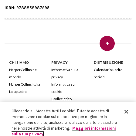
ISBN:
9788858987995
CHI SIAMO
PRIVACY
DISTRIBUZIONE
HarperCollins nel
Informativa sulla
Calendario uscite
mondo
privacy
Scrivici
HarperCollins Italia
Informativa sui
La squadra
cookie
Codice etico
Cliccando su “Accetta tutti i cookie”, l'utente accetta di
HarperCollins Italia S.p.A. Viale Monte Nero, 84 - 20135 Milano
memorizzare i cookie sul dispositivo per migliorare la
Cod. Fiscale e P.IVA 05946780151 - Capitale Sociale 258.250 €
navigazione del sito, analizzare l'utilizzo del sito e assistere
Iscritta in Milano al Registro delle imprese nr.198004 e REA nr.1051898
nelle nostre attività di marketing.
Maggiori informazioni
sulla tua privacy