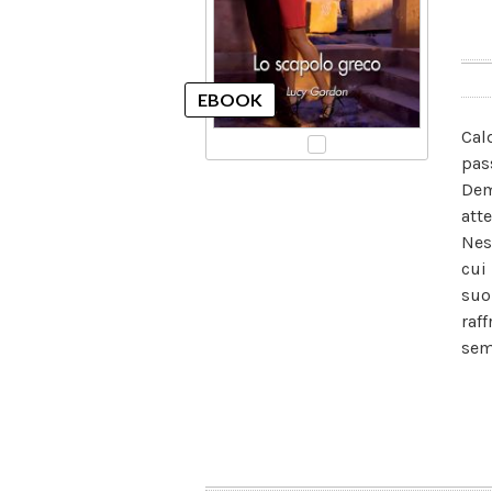
Cal
pas
Dem
att
Nes
cui
suo
raf
sem