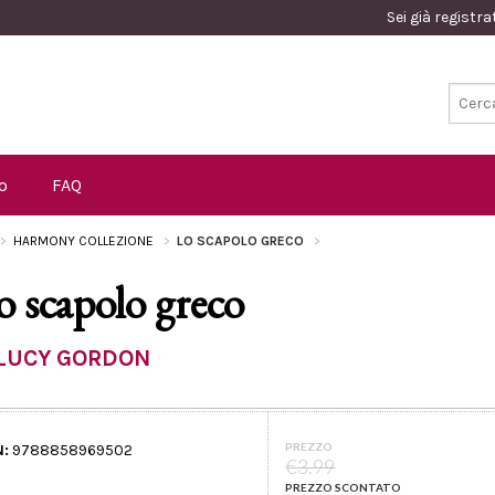
Sei già registr
o
FAQ
HARMONY COLLEZIONE
LO SCAPOLO GRECO
o scapolo greco
LUCY GORDON
PREZZO
N:
9788858969502
€3.99
PREZZO SCONTATO