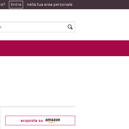
ato?
Entra
nella tua area personale
acquista su