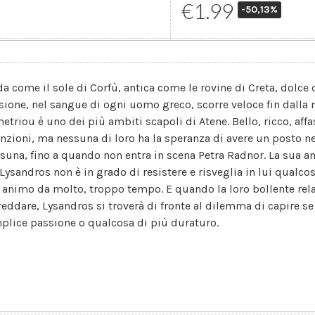
€1.99
-50,13%
da come il sole di Corfù, antica come le rovine di Creta, dolce c
sione, nel sangue di ogni uomo greco, scorre veloce fin dalla n
etriou è uno dei più ambiti scapoli di Atene. Bello, ricco, aff
enzioni, ma nessuna di loro ha la speranza di avere un posto ne
suna, fino a quando non entra in scena Petra Radnor. La sua 
 Lysandros non è in grado di resistere e risveglia in lui qualco
 animo da molto, troppo tempo. E quando la loro bollente rela
freddare, Lysandros si troverà di fronte al dilemma di capire se
plice passione o qualcosa di più duraturo.