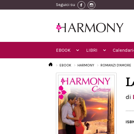
Seguici su
EBOOK
LIBRI
Calendari
EBOOK
HARMONY
ROMANZI D'AMORE
L
di
ISB