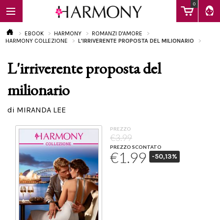
0
EBOOK
HARMONY
ROMANZI D'AMORE
HARMONY COLLEZIONE
L'IRRIVERENTE PROPOSTA DEL MILIONARIO
L'irriverente proposta del
EBOOK
milionario
LIBRI
di MIRANDA LEE
PREZZO
Calendario
€3.99
PREZZO SCONTATO
€1.99
-50,13%
FAQ