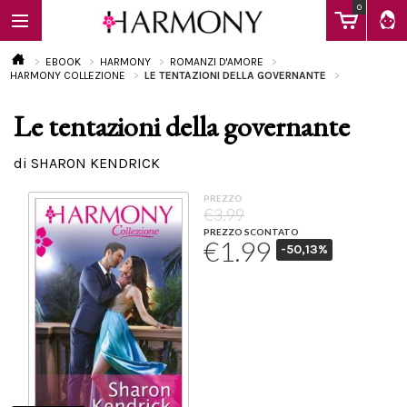
0
EBOOK
HARMONY
ROMANZI D'AMORE
HARMONY COLLEZIONE
LE TENTAZIONI DELLA GOVERNANTE
Le tentazioni della governante
EBOOK
di SHARON KENDRICK
LIBRI
PREZZO
€3.99
PREZZO SCONTATO
€1.99
-50,13%
Calendario
FAQ