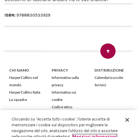
ISBN:
9788830533929
CHI SIAMO
PRIVACY
DISTRIBUZIONE
HarperCollins nel
Informativa sulla
Calendario uscite
mondo
privacy
Scrivici
HarperCollins Italia
Informativa sui
La squadra
cookie
Codice etico
Cliccando su “Accetta tutti i cookie”, l'utente accetta di
HarperCollins Italia S.p.A. Viale Monte Nero, 84 - 20135 Milano
memorizzare i cookie sul dispositivo per migliorare la
Cod. Fiscale e P.IVA 05946780151 - Capitale Sociale 258.250 €
navigazione del sito, analizzare l'utilizzo del sito e assistere
Iscritta in Milano al Registro delle imprese nr.198004 e REA nr.1051898
nelle nostre attività di marketing.
Maggiori informazioni