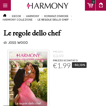
0
EBOOK
HARMONY
ROMANZI D'AMORE
HARMONY COLLEZIONE
LE REGOLE DELLO CHEF
Le regole dello chef
EBOOK
di JOSS WOOD
LIBRI
PREZZO
€3.99
PREZZO SCONTATO
€1.99
-50,13%
Calendario
FAQ