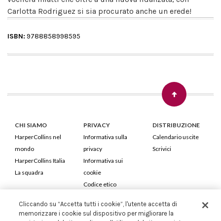
Carlotta Rodriguez si sia procurato anche un erede!
ISBN:
9788858998595
CHI SIAMO
PRIVACY
DISTRIBUZIONE
HarperCollins nel
Informativa sulla
Calendario uscite
mondo
privacy
Scrivici
HarperCollins Italia
Informativa sui
La squadra
cookie
Codice etico
Cliccando su “Accetta tutti i cookie”, l'utente accetta di
HarperCollins Italia S.p.A. Viale Monte Nero, 84 - 20135 Milano
memorizzare i cookie sul dispositivo per migliorare la
Cod. Fiscale e P.IVA 05946780151 - Capitale Sociale 258.250 €