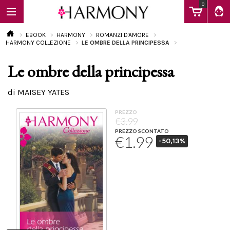
0
EBOOK
HARMONY
ROMANZI D'AMORE
HARMONY COLLEZIONE
LE OMBRE DELLA PRINCIPESSA
Le ombre della principessa
EBOOK
di MAISEY YATES
LIBRI
PREZZO
€3.99
PREZZO SCONTATO
€1.99
-50,13%
Calendario
FAQ